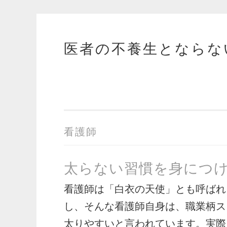
医者の不養生とならな
コ
ン
テ
ン
ツ
へ
ス
看護師
キ
ッ
太らない習慣を身につ
プ
看護師は「白衣の天使」とも呼ばれ
し、そんな看護師自身は、職業柄ス
太りやすいと言われています。実際