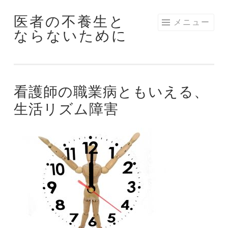
医者の不養生と
コ
メニュー
ならないために
ン
テ
ン
ツ
看護師の職業病ともいえる、
へ
ス
生活リズム障害
キ
ッ
プ